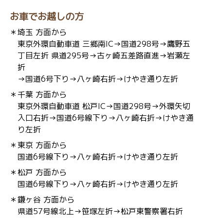
お車でお越しの方
＊埼玉 方面から
東京外環自動車道 三郷南IC→国道298号→鷹野五
丁目左折 県道295号→古ヶ崎五差路直進→岩瀬左
折
→国道6号下り→八ヶ崎右折→けやき通り左折
＊千葉 方面から
東京外環自動車道 松戸IC→国道298号→外環矢切
入口右折→国道6号線下り→八ヶ崎右折→けやき通
り左折
＊東京 方面から
国道6号線下り→八ヶ崎右折→けやき通り左折
＊松戸 方面から
国道6号線下り→八ヶ崎右折→けやき通り左折
＊鎌ヶ谷 方面から
県道57号線北上→笹塚左折→松戸東警察署右折