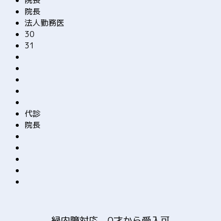
院長
院長
法人勤務医
30
31
代診
院長
緑内障対応、0才から受入可